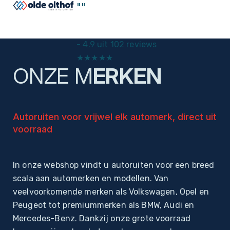
"
"
-
4.9 uit 102 reviews
★
★
★
★
★
ONZE M
ERKEN
Home
Autoruiten
Autoruiten voor vrijwel elk automerk, direct uit
voorraad
In onze webshop vindt u autoruiten voor een breed
scala aan automerken en modellen. Van
veelvoorkomende merken als Volkswagen, Opel en
Peugeot tot premiummerken als BMW, Audi en
Mercedes-Benz. Dankzij onze grote voorraad