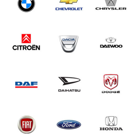
Bedrijven
Webshop
Merken
Inbouwruiten bestelauto’s
Toebehoren
Over
Team
Webshop
Contact