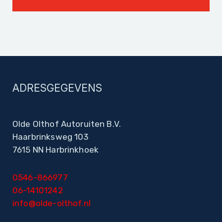
ADRESGEGEVENS
Olde Olthof Autoruiten B.V.
Haarbrinksweg 103
7615 NN Harbrinkhoek
0546-866977
06-14101242
info@olde-olthof.nl