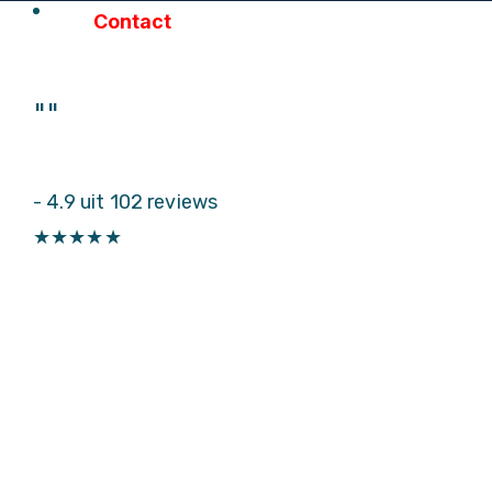
Contact
"
"
-
4.9 uit 102 reviews
★
★
★
★
★
Particulieren
Autoruitschade
Autoruit vervangen
Sterreparatie