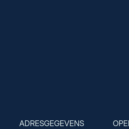
Bedrijven
Webshop
Merken
Inbouwruiten bestelauto’s
Toebehoren
Over
Team
Webshop
Contact
ADRESGEGEVENS
OPE