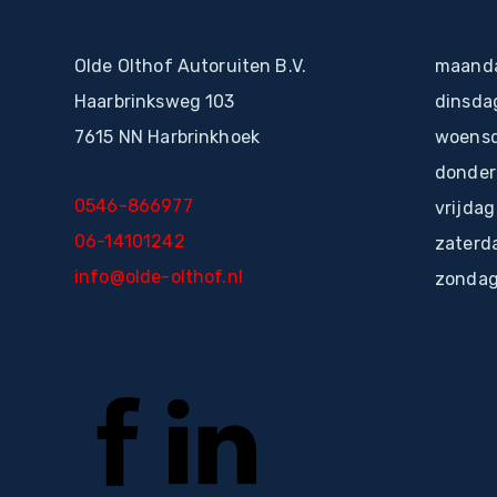
Olde Olthof Autoruiten B.V.
maanda
Haarbrinksweg 103
dinsda
7615 NN Harbrinkhoek
woensd
donder
0546-866977
vrijdag
06-14101242
zaterd
info@olde-olthof.nl
zondag