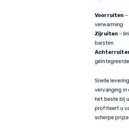
Voorruiten
– 
verwarming
Zijruiten
– li
barsten
Achterruite
geïntegreerd
Snelle leveri
vervanging in
het beste bij 
profiteert u v
scherpe prijze