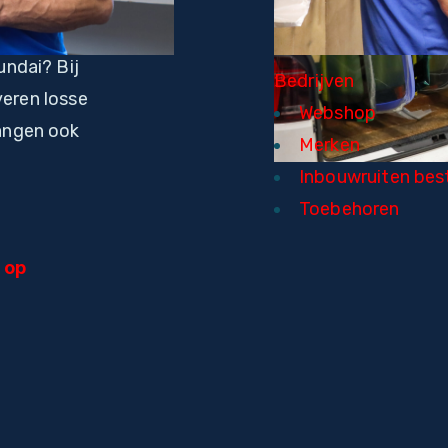
undai? Bij
Bedrijven
veren losse
Webshop
angen ook
Merken
Inbouwruiten best
Toebehoren
 op