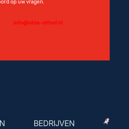
oord op uw vragen.
info@olde-olthof.nl
EN
BEDRIJVEN