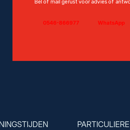
Bel of mail gerust voor advies of antw
0546-866977
WhatsApp
NINGSTIJDEN
PARTICULIER