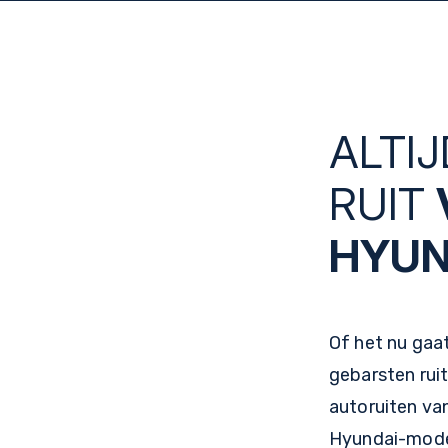
ALTIJ
RUIT
HYUN
Of het nu gaa
gebarsten ruit
autoruiten van
Hyundai-model.