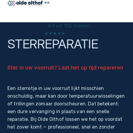
"
"
-
4.9 uit 102 reviews
★
★
★
★
★
STERREPARATIE
Home
Autoruiten
Ster in uw voorruit? Laat het op tijd repareren
Een sterretje in uw voorruit lijkt misschien
onschuldig, maar kan door temperatuurwisselingen
of trillingen zomaar doorscheuren. Dat betekent:
een dure vervanging in plaats van een snelle
reparatie. Bij Olde Olthof lossen we het op voordat
het zover komt — professioneel, snel en zonder