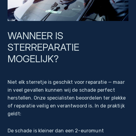
Bedrijven
WANNEER IS
Webshop
STERREPARATIE
Merken
Inbouwruiten bestelauto’s
MOGELIJK?
Toebehoren
Niet elk sterretje is geschikt voor reparatie — maar
Over
in veel gevallen kunnen wij de schade perfect
Team
herstellen. Onze specialisten beoordelen ter plekke
of reparatie veilig en verantwoord is. In de praktijk
Webshop
geldt:
Contact
De schade is kleiner dan een 2-euromunt