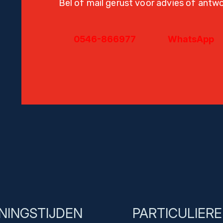
Bel of mail gerust voor advies of antw
0546-866977
WhatsApp
NINGSTIJDEN
PARTICULIER