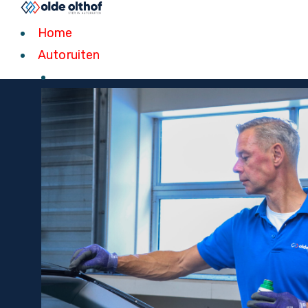
Home
Autoruiten
Home
Autoruiten
MAZDA
AUTORUITEN
Snel geleverd of professioneel v