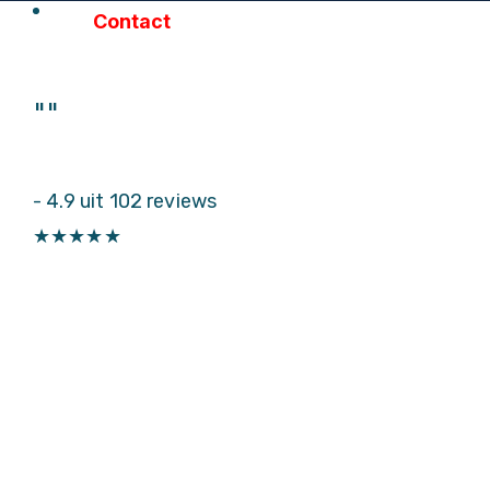
Contact
"
"
-
4.9 uit 102 reviews
★
★
★
★
★
Particulieren
Autoruitschade
Autoruit vervangen
Sterreparatie