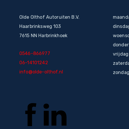
Olde Olthof Autoruiten B.V.
maanda
Haarbrinksweg 103
dinsda
7615 NN Harbrinkhoek
woensd
donder
0546-866977
vrijdag
06-14101242
zaterd
info@olde-olthof.nl
zondag