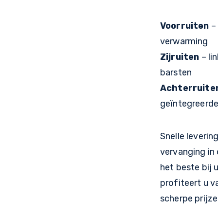
Voorruiten
– 
verwarming
Zijruiten
– li
barsten
Achterruite
geïntegreerd
Snelle leveri
vervanging in
het beste bij 
profiteert u v
scherpe prijze