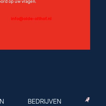
oord op uw vragen.
info@olde-olthof.nl
EN
BEDRIJVEN