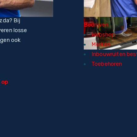
zda? Bij
Bedrijven
veren losse
Webshop
ngen ook
Merken
Inbouwruiten best
Toebehoren
 op