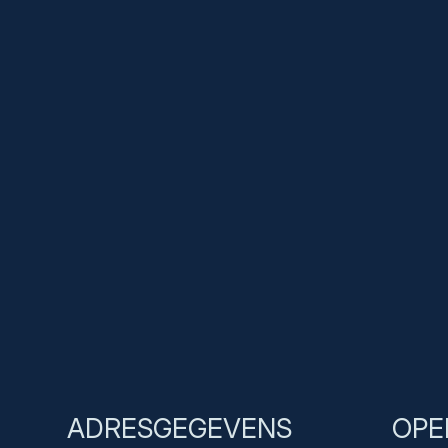
Bedrijven
Webshop
Merken
Inbouwruiten bestelauto’s
Toebehoren
Over
Team
Webshop
Contact
ADRESGEGEVENS
OPE