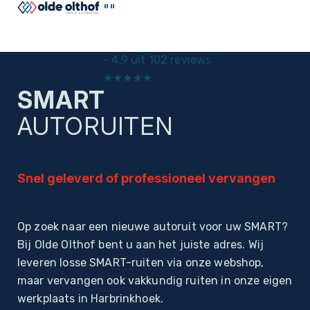
"
"
-
4.9 uit 102 reviews
★
★
★
★
★
SMART
Home
Autoruiten
AUTORUITEN
Snel geleverd of professioneel vervangen
Op zoek naar een nieuwe autoruit voor uw SMART?
Bij Olde Olthof bent u aan het juiste adres. Wij
leveren losse SMART-ruiten via onze webshop,
maar vervangen ook vakkundig ruiten in onze eigen
werkplaats in Harbrinkhoek.