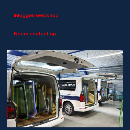
Inloggen webshop
Particulieren
Autoruitschade
Neem contact op
Autoruit vervangen
Sterreparatie