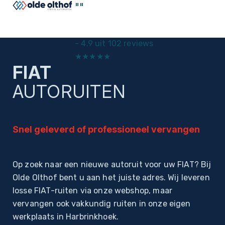
"
"
-
4.9 uit 102 reviews
★
★
★
★
★
FIAT
Home
Autoruiten
AUTORUITEN
Snel geleverd of professioneel vervangen
Op zoek naar een nieuwe autoruit voor uw FIAT? Bij
Olde Olthof bent u aan het juiste adres. Wij leveren
losse FIAT-ruiten via onze webshop, maar
vervangen ook vakkundig ruiten in onze eigen
werkplaats in Harbrinkhoek.