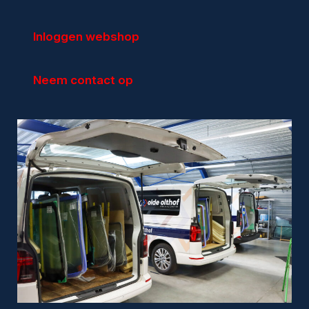
Inloggen webshop
Particulieren
Autoruitschade
Neem contact op
Autoruit vervangen
Sterreparatie