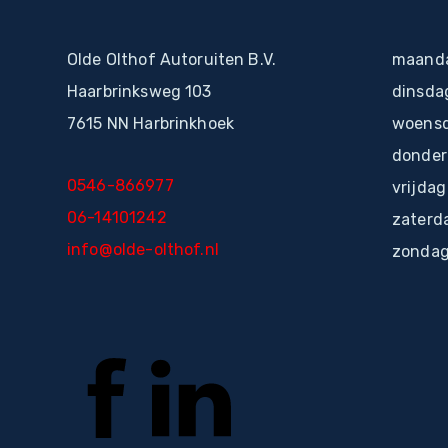
Olde Olthof Autoruiten B.V.
maanda
Haarbrinksweg 103
dinsda
7615 NN Harbrinkhoek
woensd
donder
0546-866977
vrijdag
06-14101242
zaterd
info@olde-olthof.nl
zondag