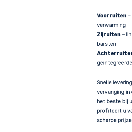
Voorruiten
– 
verwarming
Zijruiten
– li
barsten
Achterruite
geïntegreerd
Snelle leveri
vervanging in
het beste bij 
profiteert u v
scherpe prijze