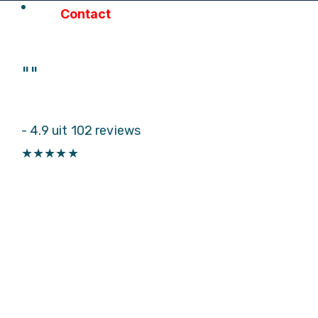
Contact
"
"
-
4.9 uit 102 reviews
★
★
★
★
★
Particulieren
Autoruitschade
Autoruit vervangen
Sterreparatie