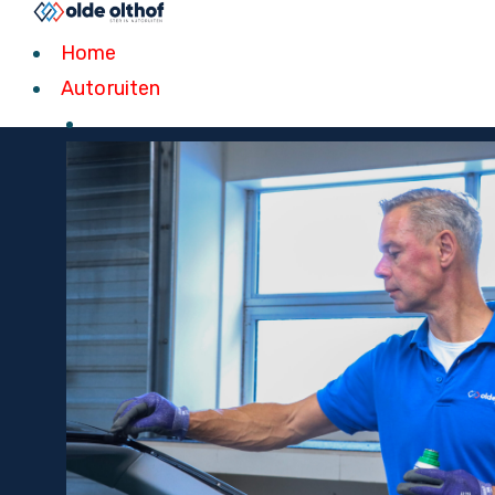
Home
Autoruiten
Home
Autoruiten
IVECO
AUTORUITEN
Snel geleverd of professioneel v