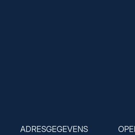
Bedrijven
Webshop
Merken
Inbouwruiten bestelauto’s
Toebehoren
Over
Team
Webshop
Contact
ADRESGEGEVENS
OPE