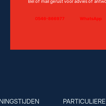
Bel of mail gerust voor advies of antw
0546-866977
WhatsApp
NINGSTIJDEN
PARTICULIER