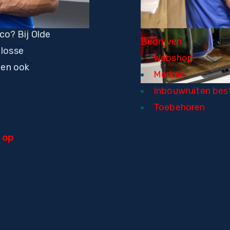
co? Bij Olde
Bedrijven
 losse
Webshop
gen ook
Merken
Inbouwruiten best
Toebehoren
 op