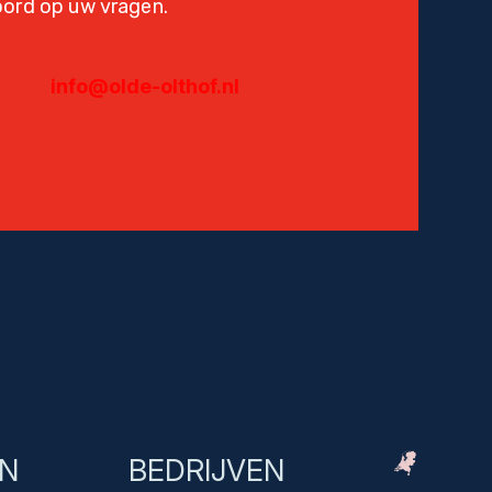
oord op uw vragen.
info@olde-olthof.nl
EN
BEDRIJVEN