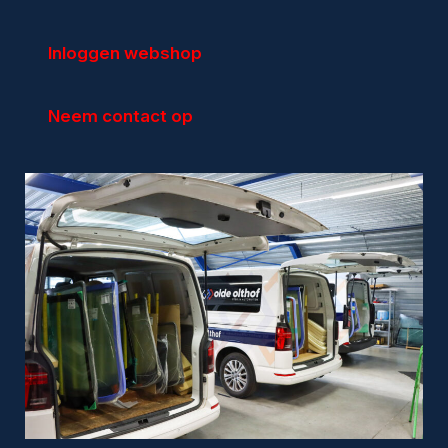
Inloggen webshop
Particulieren
Autoruitschade
Neem contact op
Autoruit vervangen
Sterreparatie