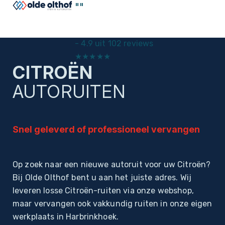
"
"
-
4.9 uit 102 reviews
★
★
★
★
★
CITROËN
Home
Autoruiten
AUTORUITEN
Snel geleverd of professioneel vervangen
Op zoek naar een nieuwe autoruit voor uw Citroën?
Bij Olde Olthof bent u aan het juiste adres. Wij
leveren losse Citroën-ruiten via onze webshop,
maar vervangen ook vakkundig ruiten in onze eigen
werkplaats in Harbrinkhoek.